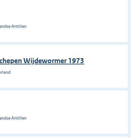
andse Antillen
nschepen Wijdewormer 1973
erland
andse Antillen