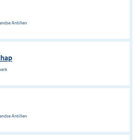
andse Antillen
chap
kerk
andse Antillen