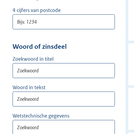
w
i
4 cijfers van postcode
j
d
e
r
Woord of zinsdeel
Zoekwoord in titel
Woord in tekst
Wetstechnische gegevens