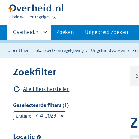
U
Lokale wet- en regelgeving
bent
Primaire
hier:
Andere
Overheid.nl
Zoeken
Uitgebreid Zoeken
sites
navigatie
binnen
U bent hier:
Lokale wet- en regelgeving
Uitgebreid zoeken
Zoe
Zoekfilter
S
Alle filters herstellen
Geselecteerde filters (1)
Datum: 17-4-2023
v
Z
e
r
Locatie