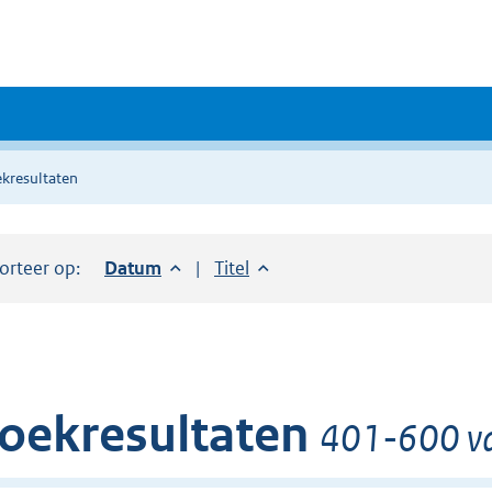
kresultaten
orteer op:
Sorteer op:
Datum
aflopend
Sorteer op:
Titel
oplopend
oekresultaten
401-600 va