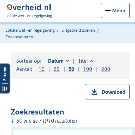
Menu
U
Lokale wet- en regelgeving
bent
hier:
Lokale wet- en regelgeving
Uitgebreid zoeken
Zoekresultaten
Sorteer op:
Sorteer op:
Datum
oplopend
Sorteer op:
Titel
oplopend
Aantal:
Toon
10
resultaten per pagina
Toon
20
resultaten per pagina
Toon
50
resultaten per pagina
Toon
100
resultaten per pag
Toon
200
resultaten
Download
Zoekresultaten
1-50 van de 71910 resultaten