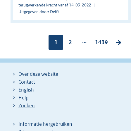
terugwerkende kracht vanaf 14-03-2022
Uitgegeven door: Delft
...
Pagina:
1
P
2
P
1439
V
a
a
o
g
g
l
i
i
g
Over deze website
n
n
e
Contact
a
a
n
English
:
:
d
Help
e
Zoeken
p
a
Informatie hergebruiken
g