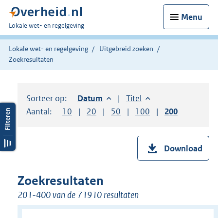
Menu
U
Lokale wet- en regelgeving
bent
hier:
Lokale wet- en regelgeving
Uitgebreid zoeken
Zoekresultaten
Sorteer op:
Sorteer op:
Datum
aflopend
Sorteer op:
Titel
oplopend
Aantal:
Toon
10
resultaten per pagina
Toon
20
resultaten per pagina
Toon
50
resultaten per pagina
Toon
100
resultaten per pag
Toon
200
resultaten
Download
Zoekresultaten
201-400 van de 71910 resultaten