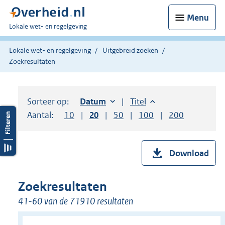
Menu
U
Lokale wet- en regelgeving
bent
hier:
Lokale wet- en regelgeving
Uitgebreid zoeken
Zoekresultaten
Sorteer op:
Sorteer op:
Datum
oplopend
Sorteer op:
Titel
oplopend
Aantal:
Toon
10
resultaten per pagina
Toon
20
resultaten per pagina
Toon
50
resultaten per pagina
Toon
100
resultaten per pag
Toon
200
resultaten
Download
Zoekresultaten
41-60 van de 71910 resultaten