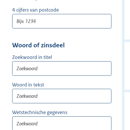
w
i
4 cijfers van postcode
j
d
e
r
Woord of zinsdeel
Zoekwoord in titel
Woord in tekst
Wetstechnische gegevens