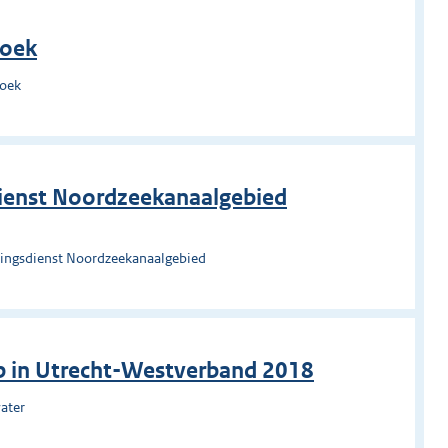
roek
roek
ienst Noordzeekanaalgebied
ingsdienst Noordzeekanaalgebied
p in Utrecht-Westverband 2018
ater