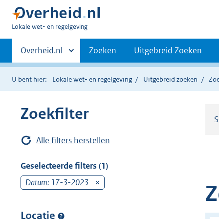
U
Lokale wet- en regelgeving
bent
Primaire
hier:
Andere
Overheid.nl
Zoeken
Uitgebreid Zoeken
sites
navigatie
binnen
U bent hier:
Lokale wet- en regelgeving
Uitgebreid zoeken
Zoe
Zoekfilter
S
Alle filters herstellen
Geselecteerde filters (1)
Datum: 17-3-2023
v
Z
e
r
Locatie