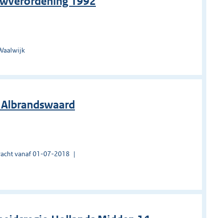
uwverordening 1992
Waalwijk
g Albrandswaard
acht vanaf 01-07-2018