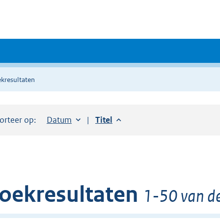
kresultaten
orteer op:
Sorteer op:
Datum
aflopend
Sorteer op:
Titel
aflopend
oekresultaten
1-50 van de