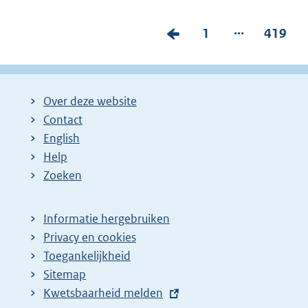
...
V
P
1
P
419
o
a
a
r
g
g
i
i
i
Over deze website
g
n
n
Contact
e
a
a
English
p
:
:
Help
Zoeken
a
g
i
Informatie hergebruiken
Privacy en cookies
n
Toegankelijkheid
a
Sitemap
z
E
Kwetsbaarheid melden
o