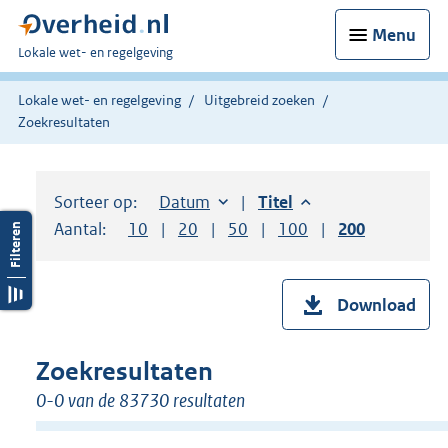
Menu
U
Lokale wet- en regelgeving
bent
hier:
Lokale wet- en regelgeving
Uitgebreid zoeken
Zoekresultaten
Sorteer op:
Sorteer op:
Datum
aflopend
Sorteer op:
Titel
aflopend
Aantal:
Toon
10
resultaten per pagina
Toon
20
resultaten per pagina
Toon
50
resultaten per pagina
Toon
100
resultaten per pag
Toon
200
resultaten
Download
Zoekresultaten
0-0 van de 83730 resultaten