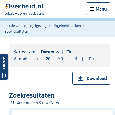
Menu
U
Lokale wet- en regelgeving
bent
hier:
Lokale wet- en regelgeving
Uitgebreid zoeken
Zoekresultaten
Sorteer op:
Sorteer op:
Datum
aflopend
Sorteer op:
Titel
oplopend
Aantal:
Toon
10
resultaten per pagina
Toon
20
resultaten per pagina
Toon
50
resultaten per pagina
Toon
100
resultaten per pag
Toon
200
resultaten
Download
Zoekresultaten
21-40 van de 68 resultaten