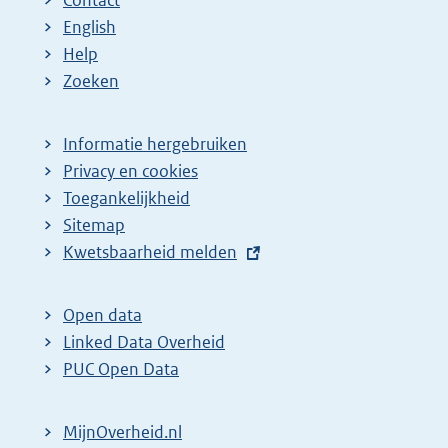
Contact
e
a
a
a
n
English
p
:
:
:
d
Help
a
e
Zoeken
g
p
i
a
Informatie hergebruiken
n
g
Privacy en cookies
a
i
Toegankelijkheid
z
n
Sitemap
E
Kwetsbaarheid melden
o
a
x
e
z
t
k
o
Open data
e
Linked Data Overheid
r
e
r
PUC Open Data
e
k
n
s
r
e
MijnOverheid.nl
u
e
l