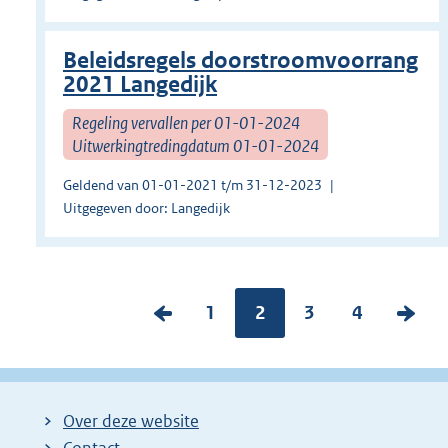
Beleidsregels doorstroomvoorrang
2021 Langedijk
Regeling vervallen per 01-01-2024
Uitwerkingtredingdatum 01-01-2024
Geldend van 01-01-2021 t/m 31-12-2023
Uitgegeven door: Langedijk
V
P
1
Pagina:
2
P
3
P
4
V
o
a
a
a
o
r
g
g
g
l
i
i
i
i
g
Over deze website
g
n
n
n
e