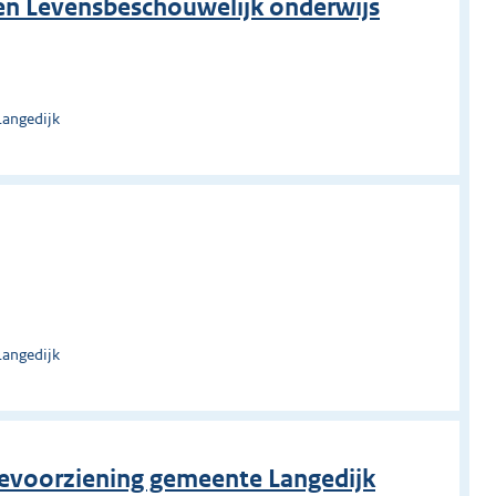
 en Levensbeschouwelijk onderwijs
Langedijk
Langedijk
tievoorziening gemeente Langedijk