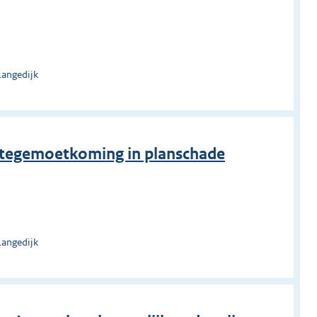
Langedijk
 tegemoetkoming in planschade
Langedijk