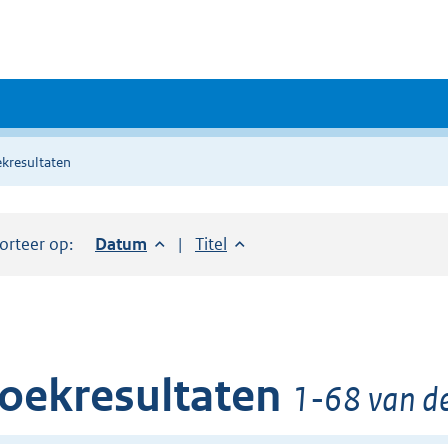
kresultaten
orteer op:
Sorteer op:
Datum
aflopend
Sorteer op:
Titel
oplopend
oekresultaten
1-68 van de