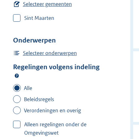
e
Selecteer gemeenten
r
Sint Maarten
w
i
j
Onderwerpen
d
e
Selecteer onderwerpen
r
Regelingen volgens indeling
f
i
l
Alle
t
Beleidsregels
e
Verordeningen en overig
r
:
Alleen regelingen onder de
L
Omgevingswet
a