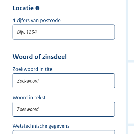
w
r
Locatie
i
w
j
i
4 cijfers van postcode
d
j
e
d
r
e
r
Woord of zinsdeel
Zoekwoord in titel
Woord in tekst
Wetstechnische gegevens