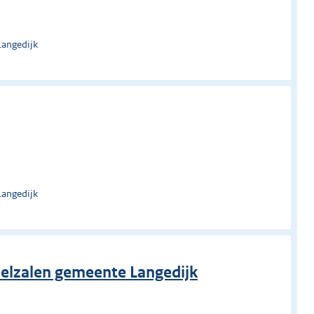
Langedijk
Langedijk
eelzalen gemeente Langedijk