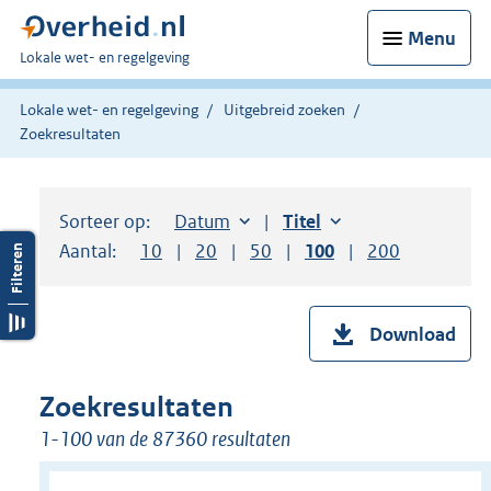
Menu
U
Lokale wet- en regelgeving
bent
hier:
Lokale wet- en regelgeving
Uitgebreid zoeken
Zoekresultaten
Sorteer op:
Sorteer op:
Datum
aflopend
Sorteer op:
Titel
oplopend
Aantal:
Toon
10
resultaten per pagina
Toon
20
resultaten per pagina
Toon
50
resultaten per pagina
Toon
100
resultaten per pag
Toon
200
resultaten
Download
Zoekresultaten
1-100 van de 87360 resultaten