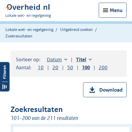
Menu
U
Lokale wet- en regelgeving
bent
hier:
Lokale wet- en regelgeving
Uitgebreid zoeken
Zoekresultaten
Sorteer op:
Sorteer op:
Datum
aflopend
Sorteer op:
Titel
oplopend
Aantal:
Toon
10
resultaten per pagina
Toon
20
resultaten per pagina
Toon
50
resultaten per pagina
Toon
100
resultaten per pag
Toon
200
resultaten
Download
Zoekresultaten
101-200 van de 211 resultaten