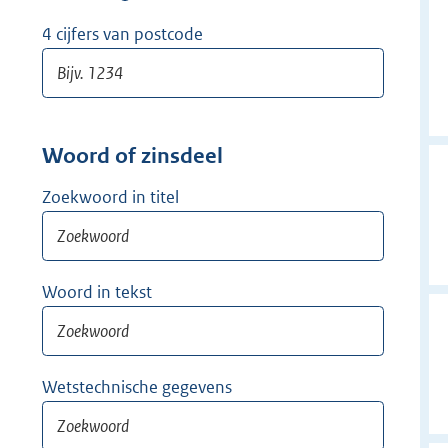
w
i
4 cijfers van postcode
j
d
e
r
Woord of zinsdeel
Zoekwoord in titel
Woord in tekst
Wetstechnische gegevens