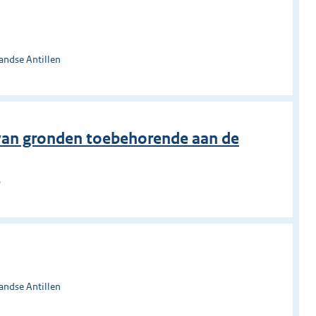
andse Antillen
t van gronden toebehorende aan de
o
andse Antillen