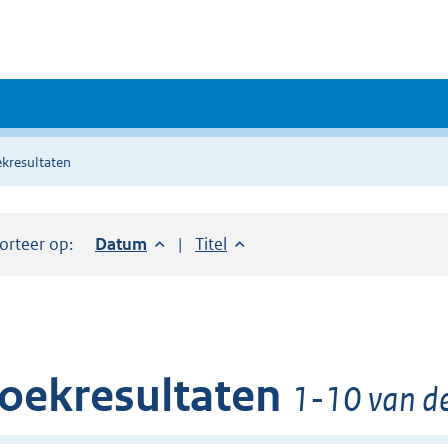
kresultaten
orteer op:
Sorteer op:
Datum
aflopend
Sorteer op:
Titel
oplopend
oekresultaten
1-10 van d