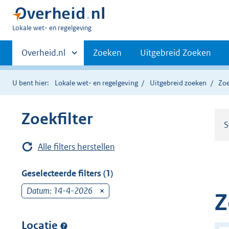
U
Lokale wet- en regelgeving
bent
Primaire
hier:
Andere
Overheid.nl
Zoeken
Uitgebreid Zoeken
sites
navigatie
binnen
U bent hier:
Lokale wet- en regelgeving
Uitgebreid zoeken
Zoe
Zoekfilter
S
Alle filters herstellen
Geselecteerde filters (1)
Datum: 14-4-2026
v
Z
e
r
Locatie