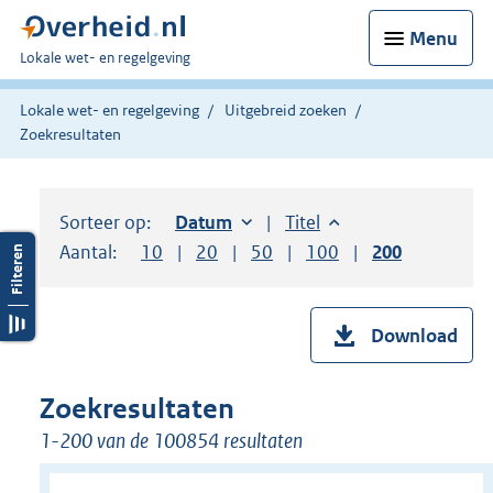
Menu
U
Lokale wet- en regelgeving
bent
hier:
Lokale wet- en regelgeving
Uitgebreid zoeken
Zoekresultaten
Sorteer op:
Sorteer op:
Datum
oplopend
Sorteer op:
Titel
oplopend
Aantal:
Toon
10
resultaten per pagina
Toon
20
resultaten per pagina
Toon
50
resultaten per pagina
Toon
100
resultaten per pag
Toon
200
resultaten
Download
Zoekresultaten
1-200 van de 100854 resultaten