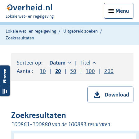
Menu
U
Lokale wet- en regelgeving
bent
hier:
Lokale wet- en regelgeving
Uitgebreid zoeken
Zoekresultaten
Sorteer op:
Sorteer op:
Datum
oplopend
Sorteer op:
Titel
oplopend
Aantal:
Toon
10
resultaten per pagina
Toon
20
resultaten per pagina
Toon
50
resultaten per pagina
Toon
100
resultaten per pag
Toon
200
resultaten
Download
Zoekresultaten
100861-100880 van de 100883 resultaten