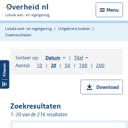
Menu
U
Lokale wet- en regelgeving
bent
hier:
Lokale wet- en regelgeving
Uitgebreid zoeken
Zoekresultaten
Sorteer op:
Sorteer op:
Datum
oplopend
Sorteer op:
Titel
oplopend
Aantal:
Toon
10
resultaten per pagina
Toon
20
resultaten per pagina
Toon
50
resultaten per pagina
Toon
100
resultaten per pag
Toon
200
resultaten
Download
Zoekresultaten
1-20 van de 216 resultaten