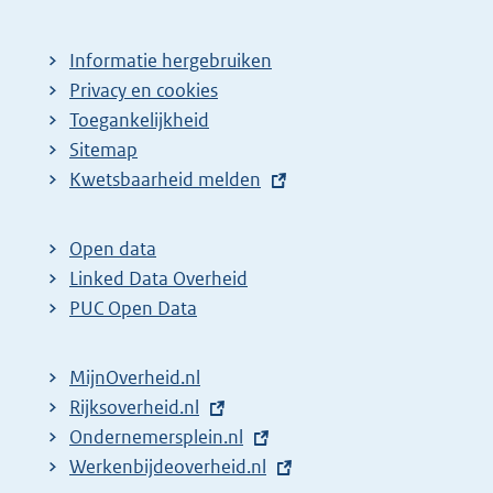
p
a
Informatie hergebruiken
g
Privacy en cookies
i
Toegankelijkheid
n
Sitemap
E
Kwetsbaarheid melden
a
x
z
t
o
Open data
e
Linked Data Overheid
e
r
PUC Open Data
k
n
r
e
MijnOverheid.nl
e
l
E
Rijksoverheid.nl
s
i
x
E
Ondernemersplein.nl
u
n
t
x
E
Werkenbijdeoverheid.nl
k
l