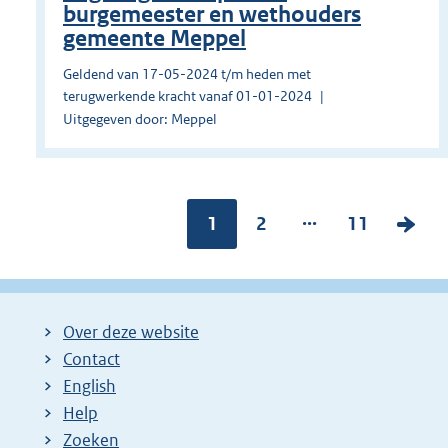
burgemeester en wethouders
gemeente Meppel
Geldend van 17-05-2024 t/m heden met
terugwerkende kracht vanaf 01-01-2024
Uitgegeven door: Meppel
...
Pagina:
1
P
2
P
11
V
a
a
o
g
g
l
i
i
g
Over deze website
n
n
e
Contact
a
a
n
English
:
:
d
Help
e
Zoeken