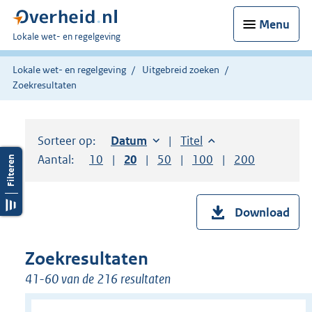
Menu
U
Lokale wet- en regelgeving
bent
hier:
Lokale wet- en regelgeving
Uitgebreid zoeken
Zoekresultaten
Sorteer op:
Sorteer op:
Datum
oplopend
Sorteer op:
Titel
oplopend
Aantal:
Toon
10
resultaten per pagina
Toon
20
resultaten per pagina
Toon
50
resultaten per pagina
Toon
100
resultaten per pag
Toon
200
resultaten
Download
Zoekresultaten
41-60 van de 216 resultaten