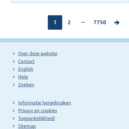
...
Pagina:
1
P
2
P
7750
V
a
a
o
g
g
l
i
i
g
Over deze website
n
n
e
Contact
a
a
n
English
:
:
d
Help
e
Zoeken
p
a
Informatie hergebruiken
g
Privacy en cookies
i
Toegankelijkheid
n
Sitemap