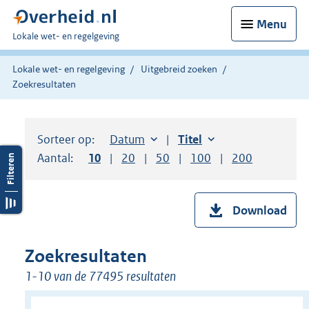
Menu
U
Lokale wet- en regelgeving
bent
hier:
Lokale wet- en regelgeving
Uitgebreid zoeken
Zoekresultaten
Sorteer op:
Sorteer op:
Datum
aflopend
Sorteer op:
Titel
oplopend
Aantal:
Toon
10
resultaten per pagina
Toon
20
resultaten per pagina
Toon
50
resultaten per pagina
Toon
100
resultaten per pag
Toon
200
resultaten
Download
Zoekresultaten
1-10 van de 77495 resultaten