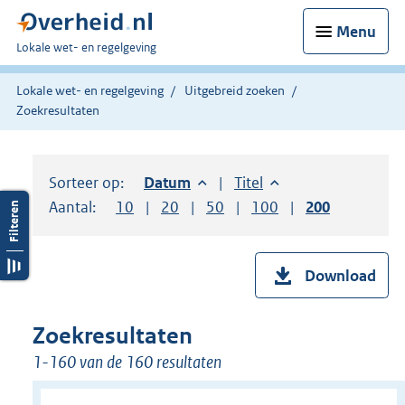
Menu
U
Lokale wet- en regelgeving
bent
hier:
Lokale wet- en regelgeving
Uitgebreid zoeken
Zoekresultaten
Sorteer op:
Sorteer op:
Datum
aflopend
Sorteer op:
Titel
oplopend
Aantal:
Toon
10
resultaten per pagina
Toon
20
resultaten per pagina
Toon
50
resultaten per pagina
Toon
100
resultaten per pag
Toon
200
resultaten
Download
Zoekresultaten
1-160 van de 160 resultaten