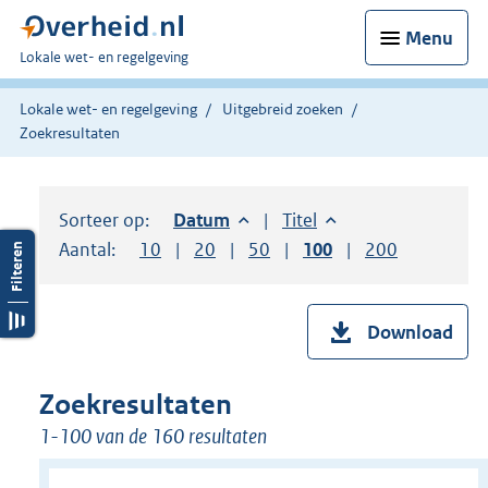
Menu
U
Lokale wet- en regelgeving
bent
hier:
Lokale wet- en regelgeving
Uitgebreid zoeken
Zoekresultaten
Sorteer op:
Sorteer op:
Datum
aflopend
Sorteer op:
Titel
oplopend
Aantal:
Toon
10
resultaten per pagina
Toon
20
resultaten per pagina
Toon
50
resultaten per pagina
Toon
100
resultaten per pag
Toon
200
resultaten
Download
Zoekresultaten
1-100 van de 160 resultaten