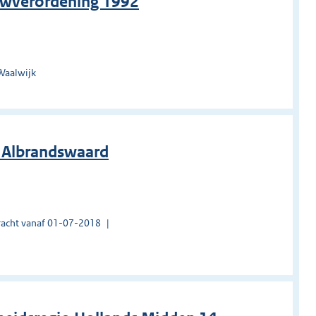
uwverordening 1992
Waalwijk
g Albrandswaard
acht vanaf 01-07-2018