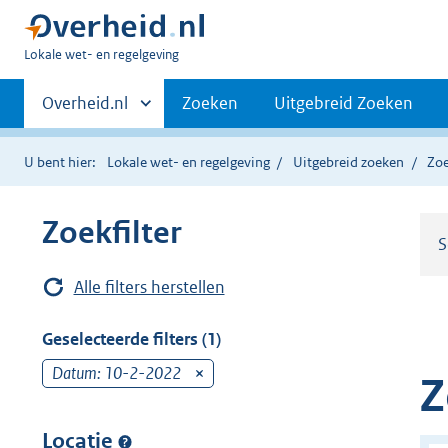
U
Lokale wet- en regelgeving
bent
Primaire
hier:
Andere
Overheid.nl
Zoeken
Uitgebreid Zoeken
sites
navigatie
binnen
U bent hier:
Lokale wet- en regelgeving
Uitgebreid zoeken
Zoe
Zoekfilter
S
Alle filters herstellen
Geselecteerde filters (1)
Datum: 10-2-2022
v
Z
e
r
Locatie