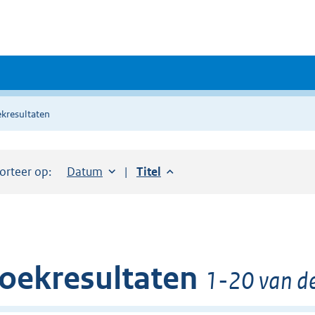
kresultaten
orteer op:
Sorteer op:
Datum
aflopend
Sorteer op:
Titel
aflopend
oekresultaten
1-20 van de