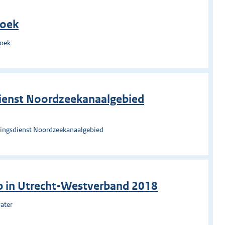
roek
roek
ienst Noordzeekanaalgebied
ingsdienst Noordzeekanaalgebied
p in Utrecht-Westverband 2018
ater