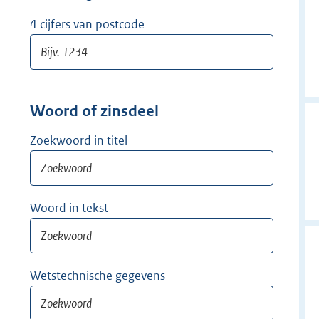
w
i
4 cijfers van postcode
j
d
e
r
Woord of zinsdeel
Zoekwoord in titel
Woord in tekst
Wetstechnische gegevens