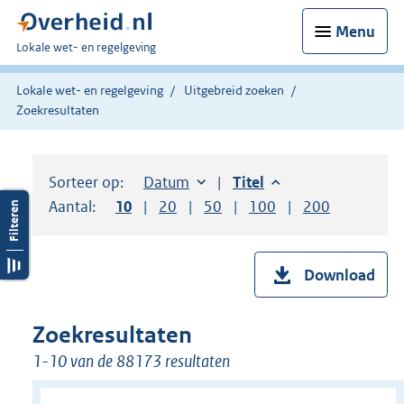
Menu
U
Lokale wet- en regelgeving
bent
hier:
Lokale wet- en regelgeving
Uitgebreid zoeken
Zoekresultaten
Sorteer op:
Sorteer op:
Datum
aflopend
Sorteer op:
Titel
aflopend
Aantal:
Toon
10
resultaten per pagina
Toon
20
resultaten per pagina
Toon
50
resultaten per pagina
Toon
100
resultaten per pag
Toon
200
resultaten
Download
Zoekresultaten
1-10 van de 88173 resultaten