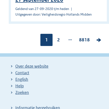
Geldend van 27-09-2020 t/m heden
Uitgegeven door: Veiligheidsregio Hollands Midden
...
Pagina:
1
P
2
P
8818
V
a
a
o
g
g
l
i
i
g
Over deze website
n
n
e
Contact
a
a
n
English
:
:
d
Help
e
Zoeken
p
a
Informatie hergebruiken