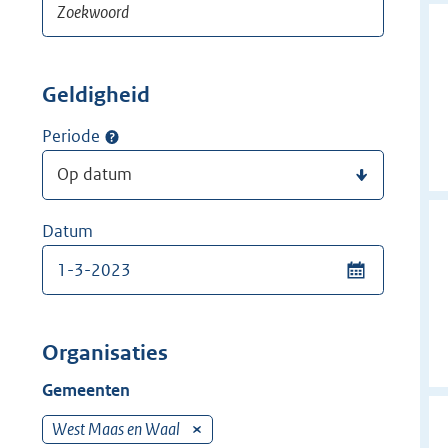
Geldigheid
Periode
Datum
Organisaties
Gemeenten
West Maas en Waal
V