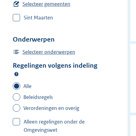
e
Selecteer gemeenten
r
Sint Maarten
w
i
j
Onderwerpen
d
e
Selecteer onderwerpen
r
Regelingen volgens indeling
f
i
l
Alle
t
Beleidsregels
e
Verordeningen en overig
r
:
Alleen regelingen onder de
W
Omgevingswet
e