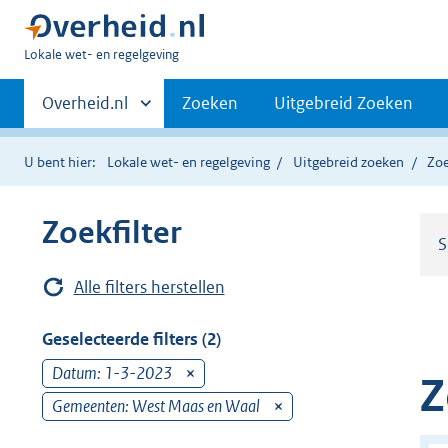
U
Lokale wet- en regelgeving
bent
Primaire
hier:
Andere
Overheid.nl
Zoeken
Uitgebreid Zoeken
sites
navigatie
binnen
U bent hier:
Lokale wet- en regelgeving
Uitgebreid zoeken
Zoe
Zoekfilter
S
Alle filters herstellen
Geselecteerde filters (2)
Datum: 1-3-2023
v
Z
e
Gemeenten: West Maas en Waal
v
r
e