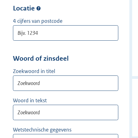
w
r
Locatie
i
w
j
i
4 cijfers van postcode
d
j
e
d
r
e
r
Woord of zinsdeel
Zoekwoord in titel
Woord in tekst
Wetstechnische gegevens