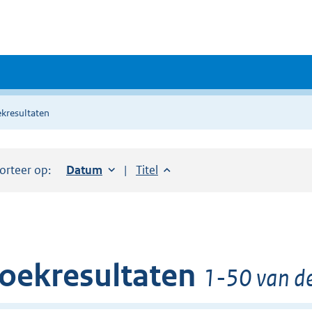
kresultaten
orteer op:
Sorteer op:
Datum
oplopend
Sorteer op:
Titel
oplopend
oekresultaten
1-50 van de