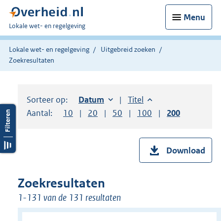
Menu
U
Lokale wet- en regelgeving
bent
hier:
Lokale wet- en regelgeving
Uitgebreid zoeken
Zoekresultaten
Sorteer op:
Sorteer op:
Datum
oplopend
Sorteer op:
Titel
oplopend
Aantal:
Toon
10
resultaten per pagina
Toon
20
resultaten per pagina
Toon
50
resultaten per pagina
Toon
100
resultaten per pag
Toon
200
resultaten
Download
Zoekresultaten
1-131 van de 131 resultaten