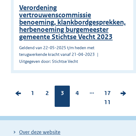
Verordening
vertrouwenscommissie
benoeming, klankbordgesprekken,
herbenoeming burgemeester
gemeente Stichtse Vecht 2023
Geldend van 22-05-2025 t/m heden met
terugwerkende kracht vanaf 21-04-2023
Uitgegeven door: Stichtse Vecht
...
V
P
1
P
2
Pagina:
3
P
4
P
17
V
o
a
a
a
a
11
o
r
g
g
g
g
l
i
i
i
i
i
g
g
n
n
n
n
e
Over deze website