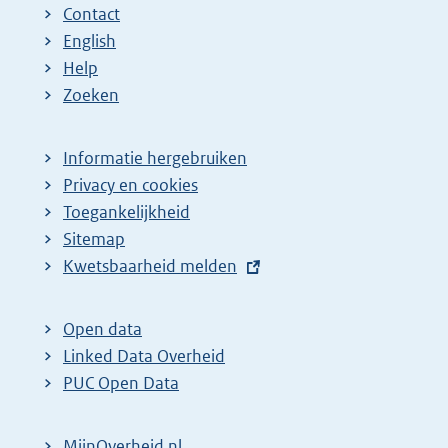
e
a
a
a
a
n
Contact
p
:
:
:
:
d
English
a
e
Help
Zoeken
g
p
i
a
n
g
Informatie hergebruiken
Privacy en cookies
a
i
Toegankelijkheid
z
n
Sitemap
o
a
E
Kwetsbaarheid melden
e
z
x
k
o
t
Open data
r
e
e
Linked Data Overheid
e
k
r
PUC Open Data
s
r
n
u
e
e
MijnOverheid.nl