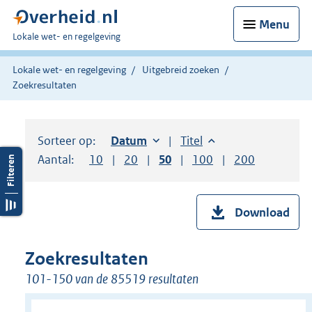
Menu
U
Lokale wet- en regelgeving
bent
hier:
Lokale wet- en regelgeving
Uitgebreid zoeken
Zoekresultaten
Sorteer op:
Sorteer op:
Datum
oplopend
Sorteer op:
Titel
oplopend
Aantal:
Toon
10
resultaten per pagina
Toon
20
resultaten per pagina
Toon
50
resultaten per pagina
Toon
100
resultaten per pag
Toon
200
resultaten
Download
Zoekresultaten
101-150 van de 85519 resultaten