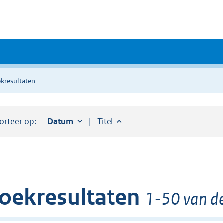
kresultaten
orteer op:
Sorteer op:
Datum
oplopend
Sorteer op:
Titel
oplopend
oekresultaten
1-50 van de