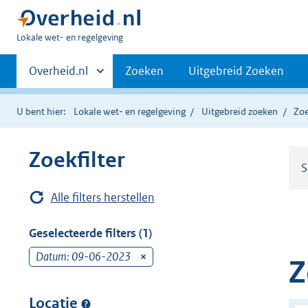
U
Lokale wet- en regelgeving
bent
Primaire
hier:
Andere
Overheid.nl
Zoeken
Uitgebreid Zoeken
sites
navigatie
binnen
U bent hier:
Lokale wet- en regelgeving
Uitgebreid zoeken
Zoe
Zoekfilter
S
Alle filters herstellen
Geselecteerde filters (1)
Datum: 09-06-2023
v
Z
e
r
Locatie