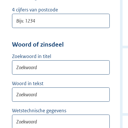
w
i
4 cijfers van postcode
j
d
e
r
Woord of zinsdeel
Zoekwoord in titel
Woord in tekst
Wetstechnische gegevens