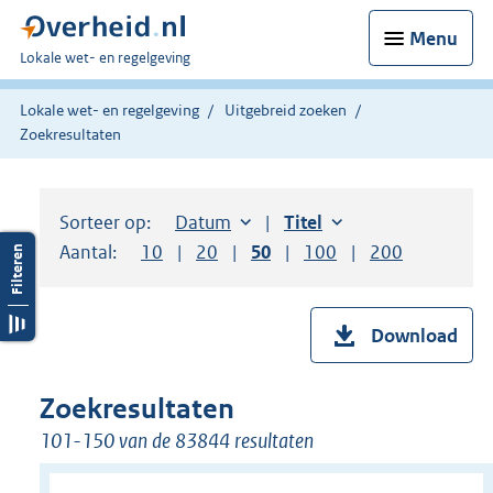
Menu
U
Lokale wet- en regelgeving
bent
hier:
Lokale wet- en regelgeving
Uitgebreid zoeken
Zoekresultaten
Sorteer op:
Sorteer op:
Datum
aflopend
Sorteer op:
Titel
oplopend
Aantal:
Toon
10
resultaten per pagina
Toon
20
resultaten per pagina
Toon
50
resultaten per pagina
Toon
100
resultaten per pag
Toon
200
resultaten
Download
Zoekresultaten
101-150 van de 83844 resultaten