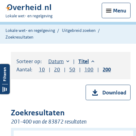
Menu
U
Lokale wet- en regelgeving
bent
hier:
Lokale wet- en regelgeving
Uitgebreid zoeken
Zoekresultaten
Sorteer op:
Sorteer op:
Datum
aflopend
Sorteer op:
Titel
aflopend
Aantal:
Toon
10
resultaten per pagina
Toon
20
resultaten per pagina
Toon
50
resultaten per pagina
Toon
100
resultaten per pag
Toon
200
resultaten
Download
Zoekresultaten
201-400 van de 83872 resultaten