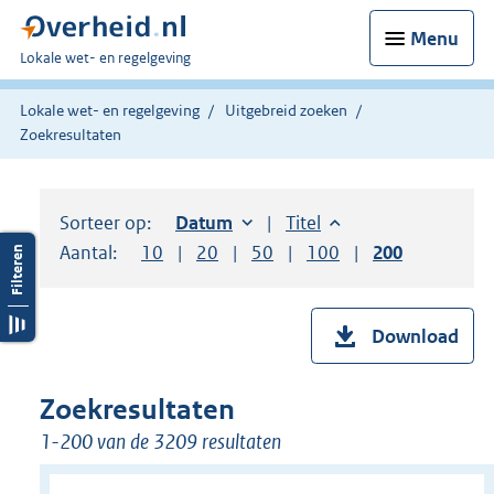
Menu
U
Lokale wet- en regelgeving
bent
hier:
Lokale wet- en regelgeving
Uitgebreid zoeken
Zoekresultaten
Sorteer op:
Sorteer op:
Datum
oplopend
Sorteer op:
Titel
oplopend
Aantal:
Toon
10
resultaten per pagina
Toon
20
resultaten per pagina
Toon
50
resultaten per pagina
Toon
100
resultaten per pag
Toon
200
resultaten
Download
Zoekresultaten
1-200 van de 3209 resultaten