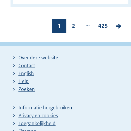
...
Pagina:
1
P
2
P
425
V
a
a
o
g
g
l
i
i
g
Over deze website
n
n
e
Contact
a
a
n
English
:
:
d
Help
e
Zoeken
p
a
Informatie hergebruiken
g
Privacy en cookies
i
Toegankelijkheid