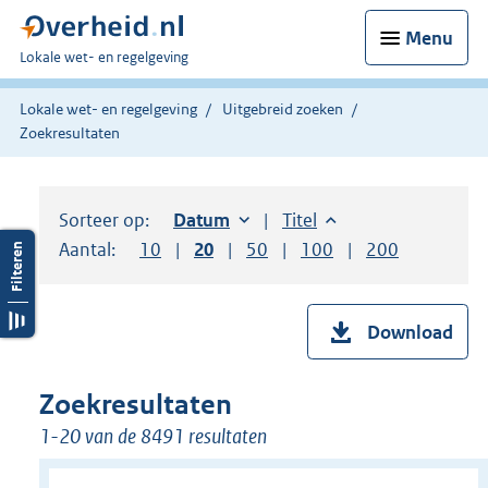
Menu
U
Lokale wet- en regelgeving
bent
hier:
Lokale wet- en regelgeving
Uitgebreid zoeken
Zoekresultaten
Sorteer op:
Sorteer op:
Datum
oplopend
Sorteer op:
Titel
oplopend
Aantal:
Toon
10
resultaten per pagina
Toon
20
resultaten per pagina
Toon
50
resultaten per pagina
Toon
100
resultaten per pag
Toon
200
resultaten
Download
Zoekresultaten
1-20 van de 8491 resultaten