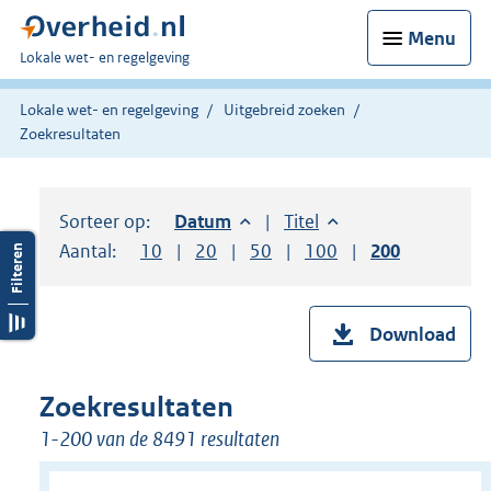
Menu
U
Lokale wet- en regelgeving
bent
hier:
Lokale wet- en regelgeving
Uitgebreid zoeken
Zoekresultaten
Sorteer op:
Sorteer op:
Datum
aflopend
Sorteer op:
Titel
oplopend
Aantal:
Toon
10
resultaten per pagina
Toon
20
resultaten per pagina
Toon
50
resultaten per pagina
Toon
100
resultaten per pag
Toon
200
resultaten
Download
Zoekresultaten
1-200 van de 8491 resultaten