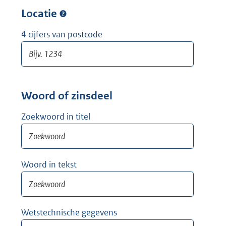
w
r
Locatie
i
w
j
i
4 cijfers van postcode
d
j
e
d
r
e
r
Woord of zinsdeel
Zoekwoord in titel
Woord in tekst
Wetstechnische gegevens