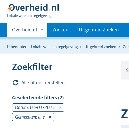
U
Lokale wet- en regelgeving
bent
Primaire
hier:
Andere
Overheid.nl
Zoeken
Uitgebreid Zoeken
sites
navigatie
binnen
U bent hier:
Lokale wet- en regelgeving
Uitgebreid zoeken
Zoe
Zoekfilter
S
Alle filters herstellen
Geselecteerde filters (2)
Datum: 01-01-2023
v
Z
e
Gemeenten: alle
v
r
e