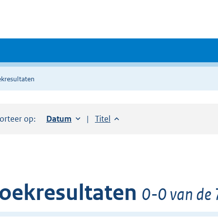
kresultaten
orteer op:
Sorteer op:
Datum
oplopend
Sorteer op:
Titel
oplopend
oekresultaten
0-0 van de 