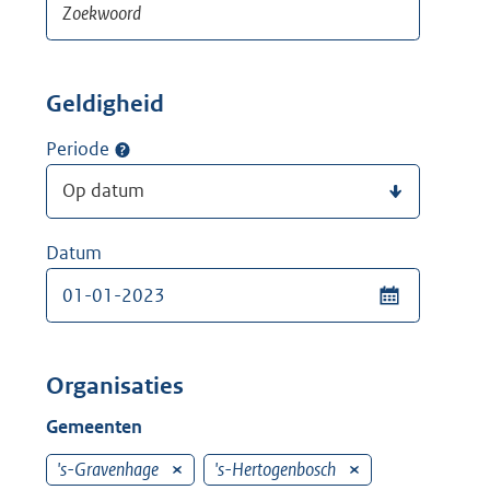
Geldigheid
Periode
Datum
Organisaties
Gemeenten
's-Gravenhage
V
's-Hertogenbosch
V