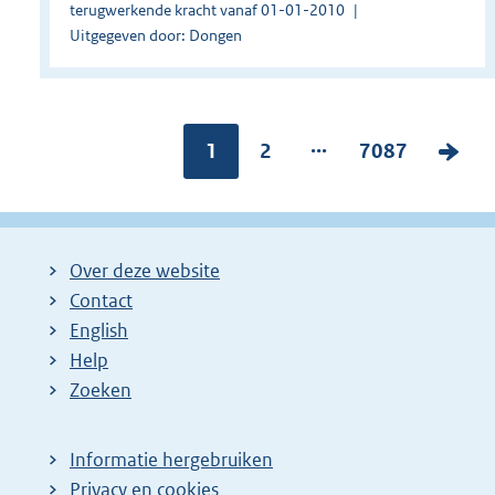
terugwerkende kracht vanaf 01-01-2010
Uitgegeven door: Dongen
...
Pagina:
1
P
2
P
7087
V
a
a
o
g
g
l
i
i
g
Over deze website
n
n
e
Contact
a
a
n
English
:
:
d
Help
e
Zoeken
p
a
Informatie hergebruiken
g
Privacy en cookies