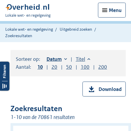
Menu
U
Lokale wet- en regelgeving
bent
hier:
Lokale wet- en regelgeving
Uitgebreid zoeken
Zoekresultaten
Sorteer op:
Sorteer op:
Datum
oplopend
Sorteer op:
Titel
oplopend
Aantal:
Toon
10
resultaten per pagina
Toon
20
resultaten per pagina
Toon
50
resultaten per pagina
Toon
100
resultaten per pag
Toon
200
resultaten
Download
Zoekresultaten
1-10 van de 70861 resultaten