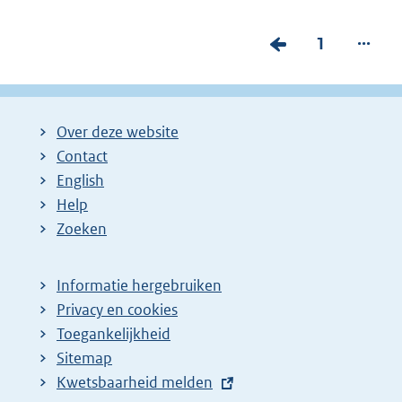
...
V
P
1
o
a
r
g
i
i
Over deze website
g
n
Contact
e
a
English
p
:
Help
Zoeken
a
g
i
Informatie hergebruiken
Privacy en cookies
n
Toegankelijkheid
a
Sitemap
z
E
Kwetsbaarheid melden
o