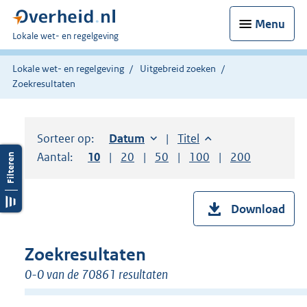
Menu
U
Lokale wet- en regelgeving
bent
hier:
Lokale wet- en regelgeving
Uitgebreid zoeken
Zoekresultaten
Sorteer op:
Sorteer op:
Datum
oplopend
Sorteer op:
Titel
oplopend
Aantal:
Toon
10
resultaten per pagina
Toon
20
resultaten per pagina
Toon
50
resultaten per pagina
Toon
100
resultaten per pag
Toon
200
resultaten
Download
Zoekresultaten
0-0 van de 70861 resultaten