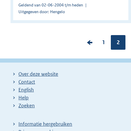
Geldend van 02-06-2004 t/m heden
Uitgegeven door: Hengelo
V
P
1
Pagin
2
o
a
r
g
i
i
Over deze website
g
n
Contact
e
a
English
p
:
Help
a
Zoeken
g
i
Informatie hergebruiken
n