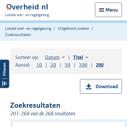
Menu
U
Lokale wet- en regelgeving
bent
hier:
Lokale wet- en regelgeving
Uitgebreid zoeken
Zoekresultaten
Sorteer op:
Sorteer op:
Datum
aflopend
Sorteer op:
Titel
aflopend
Aantal:
Toon
10
resultaten per pagina
Toon
20
resultaten per pagina
Toon
50
resultaten per pagina
Toon
100
resultaten per pag
Toon
200
resultaten
Download
Zoekresultaten
201-268 van de 268 resultaten