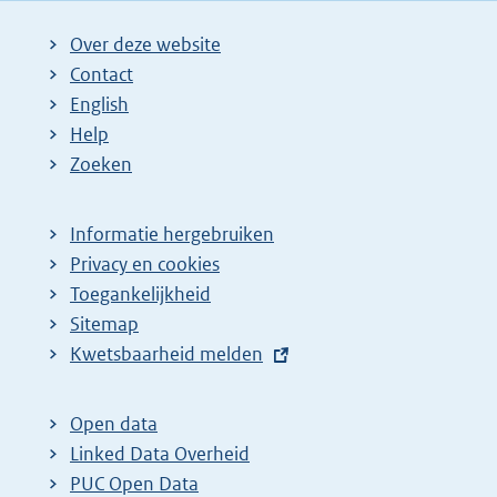
i
i
i
i
g
Over deze website
g
n
n
n
e
Contact
e
a
a
a
n
English
p
:
:
:
d
Help
a
e
Zoeken
g
p
i
a
Informatie hergebruiken
n
g
Privacy en cookies
a
i
Toegankelijkheid
z
n
Sitemap
E
Kwetsbaarheid melden
o
a
x
e
z
t
k
o
Open data
e
Linked Data Overheid
r
e
r
PUC Open Data
e
k