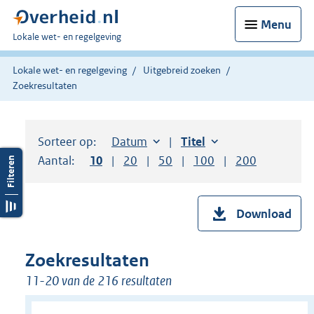
Menu
U
Lokale wet- en regelgeving
bent
hier:
Lokale wet- en regelgeving
Uitgebreid zoeken
Zoekresultaten
Sorteer op:
Sorteer op:
Datum
aflopend
Sorteer op:
Titel
oplopend
Aantal:
Toon
10
resultaten per pagina
Toon
20
resultaten per pagina
Toon
50
resultaten per pagina
Toon
100
resultaten per pag
Toon
200
resultaten
Download
Zoekresultaten
11-20 van de 216 resultaten