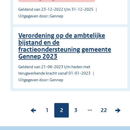
Geldend van 23-12-2022 t/m 31-12-2025
Uitgegeven door: Gennep
Verordening op de ambtelijke
bijstand en de
fractieondersteuning gemeente
Gennep 2023
Geldend van 21-06-2023 t/m heden met
terugwerkende kracht vanaf 01-01-2023
Uitgegeven door: Gennep
...
V
P
1
Pagina:
2
P
3
P
22
V
o
a
a
a
o
r
g
g
g
l