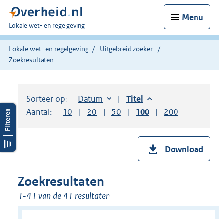
Menu
U
Lokale wet- en regelgeving
bent
hier:
Lokale wet- en regelgeving
Uitgebreid zoeken
Zoekresultaten
Sorteer op:
Sorteer op:
Datum
aflopend
Sorteer op:
Titel
aflopend
Aantal:
Toon
10
resultaten per pagina
Toon
20
resultaten per pagina
Toon
50
resultaten per pagina
Toon
100
resultaten per pag
Toon
200
resultaten
Download
Zoekresultaten
1-41 van de 41 resultaten