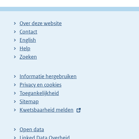
g
g
l
i
i
g
Over deze website
n
n
e
Contact
a
a
n
English
:
:
d
Help
e
Zoeken
p
a
Informatie hergebruiken
g
Privacy en cookies
i
Toegankelijkheid
n
Sitemap
E
Kwetsbaarheid melden
a
x
z
t
o
Open data
e
Linked Data Overheid
e