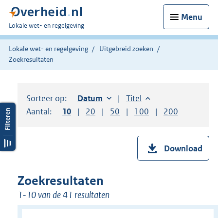
Menu
U
Lokale wet- en regelgeving
bent
hier:
Lokale wet- en regelgeving
Uitgebreid zoeken
Zoekresultaten
Sorteer op:
Sorteer op:
Datum
oplopend
Sorteer op:
Titel
oplopend
Aantal:
Toon
10
resultaten per pagina
Toon
20
resultaten per pagina
Toon
50
resultaten per pagina
Toon
100
resultaten per pag
Toon
200
resultaten
Download
Zoekresultaten
1-10 van de 41 resultaten