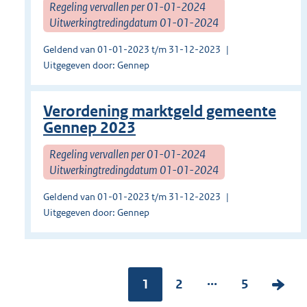
Regeling vervallen per 01-01-2024
Uitwerkingtredingdatum 01-01-2024
Geldend van 01-01-2023 t/m 31-12-2023
Uitgegeven door: Gennep
Verordening marktgeld gemeente
Gennep 2023
Regeling vervallen per 01-01-2024
Uitwerkingtredingdatum 01-01-2024
Geldend van 01-01-2023 t/m 31-12-2023
Uitgegeven door: Gennep
...
Pagina:
1
P
2
P
5
V
a
a
o