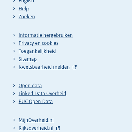
English
p
:
:
Help
a
Zoeken
g
i
Informatie hergebruiken
n
Privacy en cookies
a
Toegankelijkheid
z
Sitemap
E
Kwetsbaarheid melden
o
x
e
t
k
Open data
e
Linked Data Overheid
r
r
PUC Open Data
e
n
s
e
MijnOverheid.nl
u
l
E
Rijksoverheid.nl
l
i