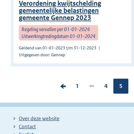
Verordening kwijtschelding
gemeentelijke belastingen
gemeente Gennep 2023
Regeling vervallen per 01-01-2024
Uitwerkingtredingdatum 01-01-2024
Geldend van 01-01-2023 t/m 31-12-2023
Uitgegeven door: Gennep
...
V
P
1
P
4
Pagin
5
o
a
a
r
g
g
i
i
i
Over deze website
g
n
n
Contact
e
a
a