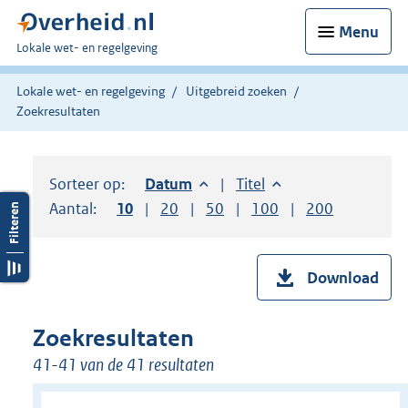
Menu
U
Lokale wet- en regelgeving
bent
hier:
Lokale wet- en regelgeving
Uitgebreid zoeken
Zoekresultaten
Sorteer op:
Sorteer op:
Datum
aflopend
Sorteer op:
Titel
oplopend
Aantal:
Toon
10
resultaten per pagina
Toon
20
resultaten per pagina
Toon
50
resultaten per pagina
Toon
100
resultaten per pag
Toon
200
resultaten
Download
Zoekresultaten
41-41 van de 41 resultaten