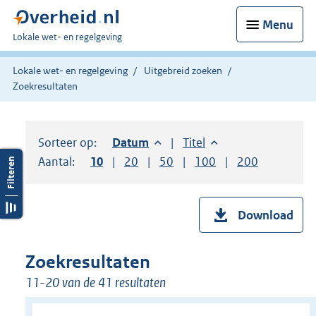
Menu
U
Lokale wet- en regelgeving
bent
hier:
Lokale wet- en regelgeving
Uitgebreid zoeken
Zoekresultaten
Sorteer op:
Sorteer op:
Datum
aflopend
Sorteer op:
Titel
oplopend
Aantal:
Toon
10
resultaten per pagina
Toon
20
resultaten per pagina
Toon
50
resultaten per pagina
Toon
100
resultaten per pag
Toon
200
resultaten
Download
Zoekresultaten
11-20 van de 41 resultaten