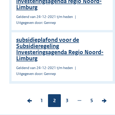
investeringsagenda regio Noord-
Limburg
Geldend van 24-12-2021 t/m heden
Uitgegeven door: Gennep
subsidieplafond voor de
Subsidieregeling
Investeringsagenda Regio Noord-
Limburg
Geldend van 24-12-2021 t/m heden
Uitgegeven door: Gennep
...
V
P
1
Pagina:
2
P
3
P
5
V
o
a
a
a
o