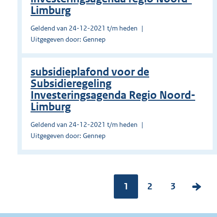
Limburg
Geldend van 24-12-2021 t/m heden
Uitgegeven door: Gennep
subsidieplafond voor de
Subsidieregeling
Investeringsagenda Regio Noord-
Limburg
Geldend van 24-12-2021 t/m heden
Uitgegeven door: Gennep
Pagina:
1
P
2
P
3
V
a
a
o
g
g
l