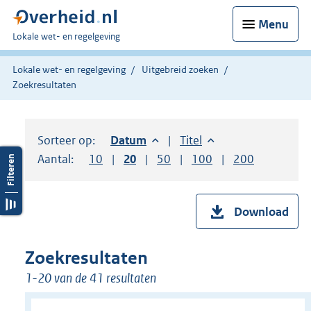
Menu
U
Lokale wet- en regelgeving
bent
hier:
Lokale wet- en regelgeving
Uitgebreid zoeken
Zoekresultaten
Sorteer op:
Sorteer op:
Datum
aflopend
Sorteer op:
Titel
oplopend
Aantal:
Toon
10
resultaten per pagina
Toon
20
resultaten per pagina
Toon
50
resultaten per pagina
Toon
100
resultaten per pag
Toon
200
resultaten
Download
Zoekresultaten
1-20 van de 41 resultaten