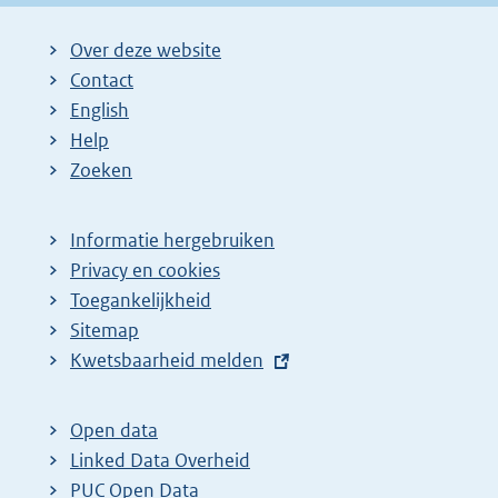
i
i
g
Over deze website
n
n
e
Contact
a
a
n
English
:
:
d
Help
e
Zoeken
p
a
Informatie hergebruiken
g
Privacy en cookies
i
Toegankelijkheid
n
Sitemap
E
Kwetsbaarheid melden
a
x
z
t
o
Open data
e
Linked Data Overheid
e
r
PUC Open Data
k