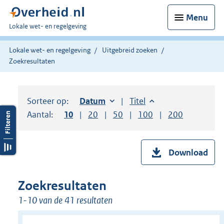
Menu
U
Lokale wet- en regelgeving
bent
hier:
Lokale wet- en regelgeving
Uitgebreid zoeken
Zoekresultaten
Sorteer op:
Sorteer op:
Datum
oplopend
Sorteer op:
Titel
oplopend
Aantal:
Toon
10
resultaten per pagina
Toon
20
resultaten per pagina
Toon
50
resultaten per pagina
Toon
100
resultaten per pag
Toon
200
resultaten
Download
Zoekresultaten
1-10 van de 41 resultaten