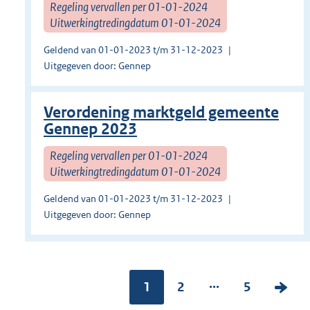
Regeling vervallen per 01-01-2024
Uitwerkingtredingdatum 01-01-2024
Geldend van 01-01-2023 t/m 31-12-2023
Uitgegeven door: Gennep
Verordening marktgeld gemeente
Gennep 2023
Regeling vervallen per 01-01-2024
Uitwerkingtredingdatum 01-01-2024
Geldend van 01-01-2023 t/m 31-12-2023
Uitgegeven door: Gennep
...
Pagina:
1
P
2
P
5
V
a
a
o