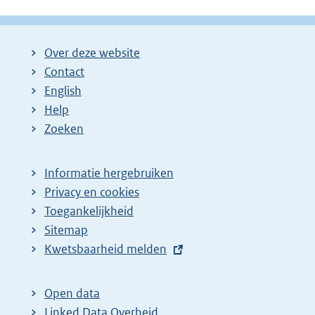
g
g
l
i
i
g
Over deze website
n
n
e
Contact
a
a
n
English
:
:
d
Help
e
Zoeken
p
a
Informatie hergebruiken
g
Privacy en cookies
i
Toegankelijkheid
n
Sitemap
E
Kwetsbaarheid melden
a
x
z
t
o
Open data
e
Linked Data Overheid
e