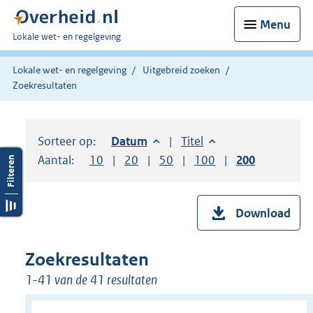
Menu
U
Lokale wet- en regelgeving
bent
hier:
Lokale wet- en regelgeving
Uitgebreid zoeken
Zoekresultaten
Sorteer op:
Sorteer op:
Datum
aflopend
Sorteer op:
Titel
oplopend
Aantal:
Toon
10
resultaten per pagina
Toon
20
resultaten per pagina
Toon
50
resultaten per pagina
Toon
100
resultaten per pag
Toon
200
resultaten
Download
Zoekresultaten
1-41 van de 41 resultaten