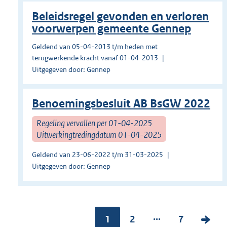
Beleidsregel gevonden en verloren
voorwerpen gemeente Gennep
Geldend van 05-04-2013 t/m heden met
terugwerkende kracht vanaf 01-04-2013
Uitgegeven door: Gennep
Benoemingsbesluit AB BsGW 2022
Regeling vervallen per 01-04-2025
Uitwerkingtredingdatum 01-04-2025
Geldend van 23-06-2022 t/m 31-03-2025
Uitgegeven door: Gennep
...
Pagina:
1
P
2
P
7
V