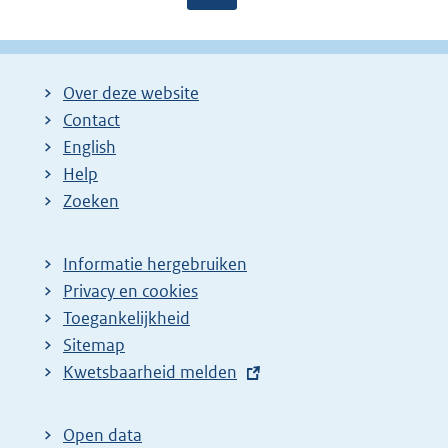
a
a
o
g
g
l
i
i
g
Over deze website
n
n
e
Contact
a
a
n
English
:
:
d
Help
e
Zoeken
p
a
Informatie hergebruiken
g
Privacy en cookies
i
Toegankelijkheid
n
Sitemap
E
Kwetsbaarheid melden
a
x
z
t
o
Open data