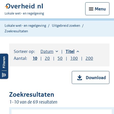
Menu
U
Lokale wet- en regelgeving
bent
hier:
Lokale wet- en regelgeving
Uitgebreid zoeken
Zoekresultaten
Sorteer op:
Sorteer op:
Datum
aflopend
Sorteer op:
Titel
aflopend
Aantal:
Toon
10
resultaten per pagina
Toon
20
resultaten per pagina
Toon
50
resultaten per pagina
Toon
100
resultaten per pag
Toon
200
resultaten
Download
Zoekresultaten
1-10 van de 69 resultaten