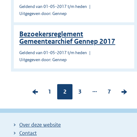
Geldend van 01-05-2017 t/m heden
Uitgegeven door: Gennep
Bezoekersreglement
Gemeentearchief Gennep 2017
Geldend van 01-05-2017 t/m heden
Uitgegeven door: Gennep
...
V
P
1
Pagina:
2
P
3
P
7
V
o
a
a
a
o
r
g
g
g
l
i
i
i
i
g
Over deze website
g
n
n
n
e
Contact