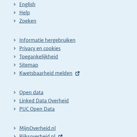
e
a
a
a
n
English
p
:
:
:
d
Help
a
e
Zoeken
g
p
i
a
Informatie hergebruiken
n
g
Privacy en cookies
a
i
Toegankelijkheid
z
n
Sitemap
E
Kwetsbaarheid melden
o
a
x
e
z
t
k
o
Open data
e
Linked Data Overheid
r
e
r
PUC Open Data
e
k
n
s
r
e
MijnOverheid.nl
u
e
l
E
Rijksoverheid.nl