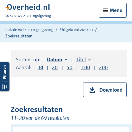
Menu
U
Lokale wet- en regelgeving
bent
hier:
Lokale wet- en regelgeving
Uitgebreid zoeken
Zoekresultaten
Sorteer op:
Sorteer op:
Datum
aflopend
Sorteer op:
Titel
oplopend
Aantal:
Toon
10
resultaten per pagina
Toon
20
resultaten per pagina
Toon
50
resultaten per pagina
Toon
100
resultaten per pag
Toon
200
resultaten
Download
Zoekresultaten
11-20 van de 69 resultaten