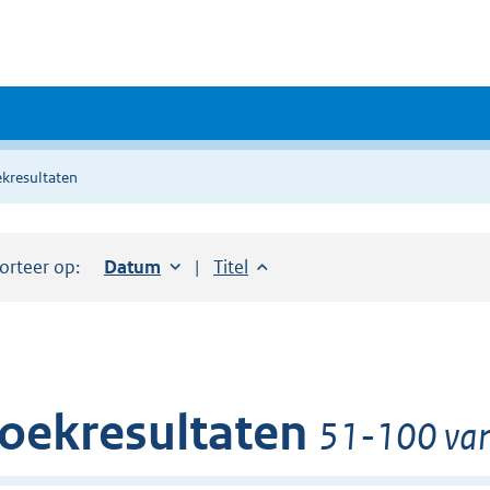
kresultaten
orteer op:
Sorteer op:
Datum
oplopend
Sorteer op:
Titel
oplopend
oekresultaten
51-100 van