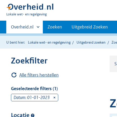
U
Lokale wet- en regelgeving
bent
Primaire
hier:
Andere
Overheid.nl
Zoeken
Uitgebreid Zoeken
sites
navigatie
binnen
U bent hier:
Lokale wet- en regelgeving
Uitgebreid zoeken
Zoe
Zoekfilter
S
Alle filters herstellen
Geselecteerde filters (1)
Datum: 01-01-2023
v
Z
e
r
Locatie