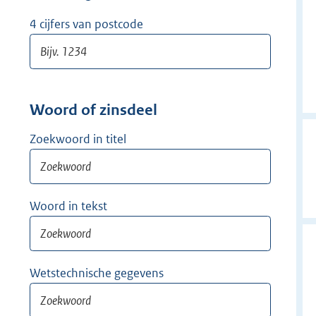
w
i
4 cijfers van postcode
j
d
e
r
Woord of zinsdeel
Zoekwoord in titel
Woord in tekst
Wetstechnische gegevens