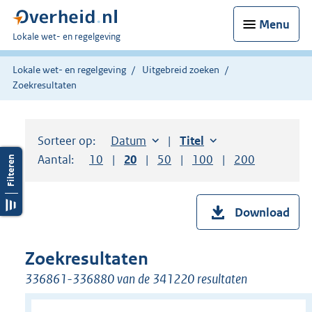
Menu
U
Lokale wet- en regelgeving
bent
hier:
Lokale wet- en regelgeving
Uitgebreid zoeken
Zoekresultaten
Sorteer op:
Sorteer op:
Datum
aflopend
Sorteer op:
Titel
oplopend
Aantal:
Toon
10
resultaten per pagina
Toon
20
resultaten per pagina
Toon
50
resultaten per pagina
Toon
100
resultaten per pag
Toon
200
resultaten
Download
Zoekresultaten
336861-336880 van de 341220 resultaten