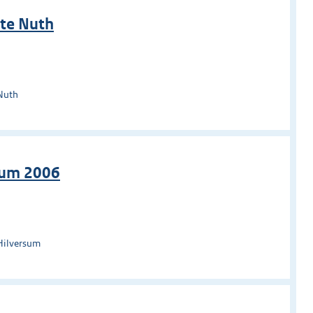
te Nuth
Nuth
sum 2006
Hilversum