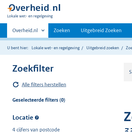
U
Lokale wet- en regelgeving
bent
Primaire
hier:
Andere
Overheid.nl
Zoeken
Uitgebreid Zoeken
sites
navigatie
binnen
U bent hier:
Lokale wet- en regelgeving
Uitgebreid zoeken
Zoe
Zoekfilter
S
Alle filters herstellen
Geselecteerde filters (0)
Z
Locatie
3
4 cijfers van postcode