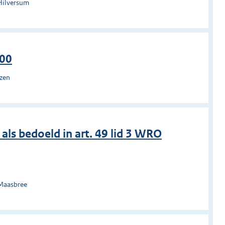
Hilversum
000
izen
 als bedoeld in art. 49 lid 3 WRO
 Maasbree