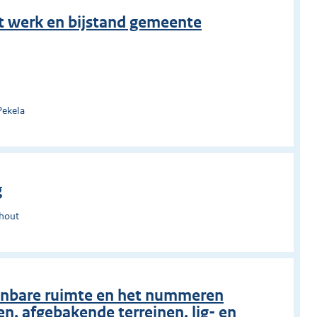
t werk en bijstand gemeente
Pekela
g
rhout
nbare ruimte en het nummeren
 afgebakende terreinen, lig- en