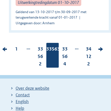
Uitwerkingtredingdatum 01-10-2017
Geldend van 13-10-2017 t/m 30-09-2017 met
terugwerkende kracht vanaf 01-01-2017
Uitgegeven door: Arnhem
...
...
V
P
1
P
33
Pagina:
33563
P
33
P
34
V
o
a
a
56
a
56
a
12
o
r
g
g
2
g
4
g
2
l
i
i
i
i
i
g
g
n
n
n
n
e
e
a
a
a
a
n
Over deze website
p
:
:
:
:
d
Contact
a
e
English
g
p
Help