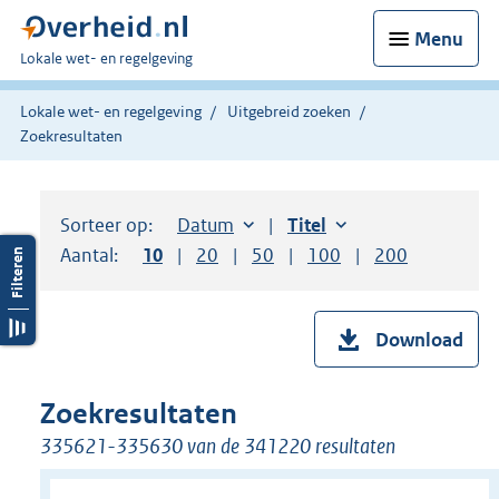
Menu
U
Lokale wet- en regelgeving
bent
hier:
Lokale wet- en regelgeving
Uitgebreid zoeken
Zoekresultaten
Sorteer op:
Sorteer op:
Datum
aflopend
Sorteer op:
Titel
oplopend
Aantal:
Toon
10
resultaten per pagina
Toon
20
resultaten per pagina
Toon
50
resultaten per pagina
Toon
100
resultaten per pag
Toon
200
resultaten
Download
Zoekresultaten
335621-335630 van de 341220 resultaten