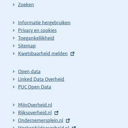
Zoeken
i
a
n
g
a
i
Informatie hergebruiken
Privacy en cookies
z
n
Toegankelijkheid
o
a
Sitemap
e
z
E
Kwetsbaarheid melden
k
o
x
r
e
t
Open data
e
k
e
Linked Data Overheid
s
r
r
PUC Open Data
u
e
n
l
s
e
MijnOverheid.nl
l
t
u
E
Rijksoverheid.nl
i
a
l
x
E
Ondernemersplein.nl
n
t
t