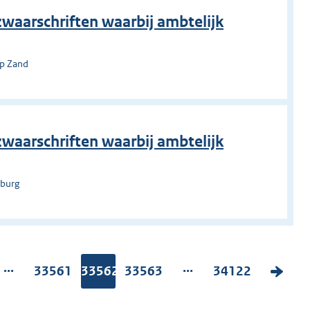
zwaarschriften waarbij ambtelijk
op Zand
zwaarschriften waarbij ambtelijk
lburg
...
...
P
33561
Pagina:
33562
P
33563
P
34122
V
a
a
a
o