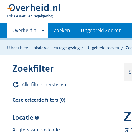
U
Lokale wet- en regelgeving
bent
Primaire
hier:
Andere
Overheid.nl
Zoeken
Uitgebreid Zoeken
sites
navigatie
binnen
U bent hier:
Lokale wet- en regelgeving
Uitgebreid zoeken
Zoe
Zoekfilter
S
Alle filters herstellen
Geselecteerde filters (0)
Z
Locatie
3
4 cijfers van postcode