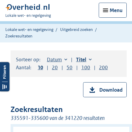
Menu
U
Lokale wet- en regelgeving
bent
hier:
Lokale wet- en regelgeving
Uitgebreid zoeken
Zoekresultaten
Sorteer op:
Sorteer op:
Datum
aflopend
Sorteer op:
Titel
oplopend
Aantal:
Toon
10
resultaten per pagina
Toon
20
resultaten per pagina
Toon
50
resultaten per pagina
Toon
100
resultaten per pag
Toon
200
resultaten
Download
Zoekresultaten
335591-335600 van de 341220 resultaten