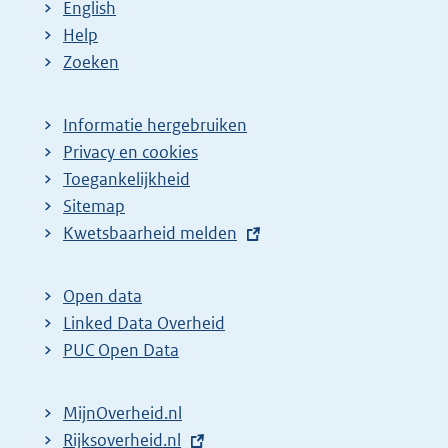
a
e
English
g
p
Help
Zoeken
i
a
n
g
a
i
Informatie hergebruiken
Privacy en cookies
z
n
Toegankelijkheid
o
a
Sitemap
e
z
E
Kwetsbaarheid melden
k
o
x
r
e
t
Open data
e
k
e
Linked Data Overheid
s
r
r
PUC Open Data
u
e
n
l
s
e
MijnOverheid.nl
l
t
u
E
Rijksoverheid.nl