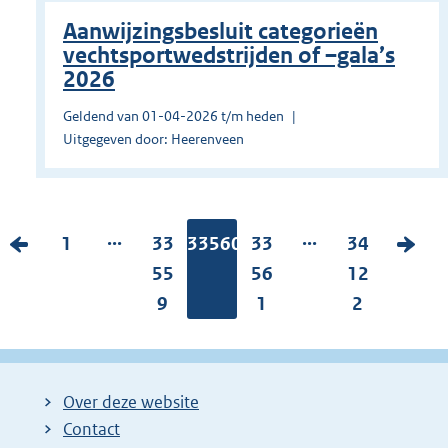
Aanwijzingsbesluit categorieën
vechtsportwedstrijden of –gala’s
2026
Geldend van 01-04-2026 t/m heden
Uitgegeven door: Heerenveen
...
...
V
P
1
P
33
Pagina:
33560
P
33
P
34
V
o
a
a
55
a
56
a
12
o
r
g
g
9
g
1
g
2
l
i
i
i
i
i
g
g
n
n
n
n
e
e
a
a
a
a
n
Over deze website
p
:
:
:
:
d
Contact