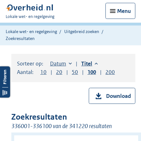
Menu
U
Lokale wet- en regelgeving
bent
hier:
Lokale wet- en regelgeving
Uitgebreid zoeken
Zoekresultaten
Sorteer op:
Sorteer op:
Datum
aflopend
Sorteer op:
Titel
aflopend
Aantal:
Toon
10
resultaten per pagina
Toon
20
resultaten per pagina
Toon
50
resultaten per pagina
Toon
100
resultaten per pag
Toon
200
resultaten
Download
Zoekresultaten
336001-336100 van de 341220 resultaten